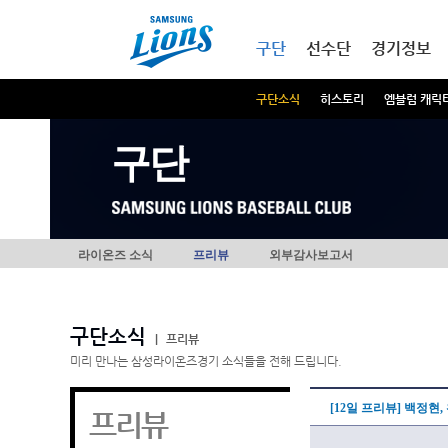
본문내용 바로가기
메인메뉴 바로가기
구단
선수단
경기정보
구단소식
히스토리
엠블럼 캐릭
구단
라이온즈 소식
프리뷰
외부감사보고서
구단소식
|
프리뷰
미리 만나는 삼성라이온즈경기 소식들을 전해 드립니다.
[12일 프리뷰] 백정현
프리뷰