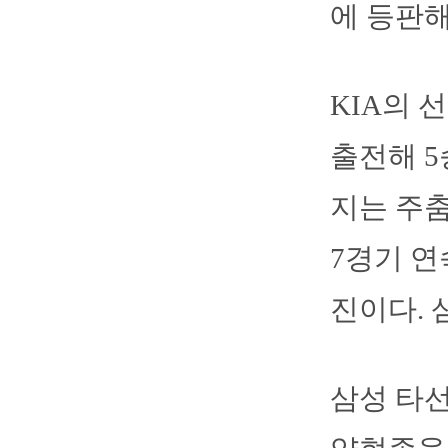
에 등판해
KIA의 
출전해 5
지는 주춤
7경기 연
진이다. 
삼성 타선