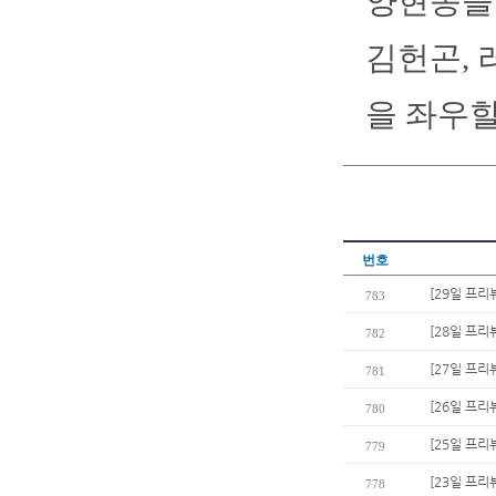
양현종을
김헌곤, 
을 좌우할
번호
[29일 프리
783
[28일 프리
782
[27일 프리
781
[26일 프리
780
[25일 프리뷰
779
[23일 프리
778