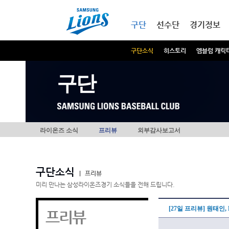
본문내용 바로가기
메인메뉴 바로가기
구단
선수단
경기정보
구단소식
히스토리
엠블럼 캐릭
구단
라이온즈 소식
프리뷰
외부감사보고서
구단소식
|
프리뷰
미리 만나는 삼성라이온즈경기 소식들을 전해 드립니다.
[27일 프리뷰] 원태인,
프리뷰