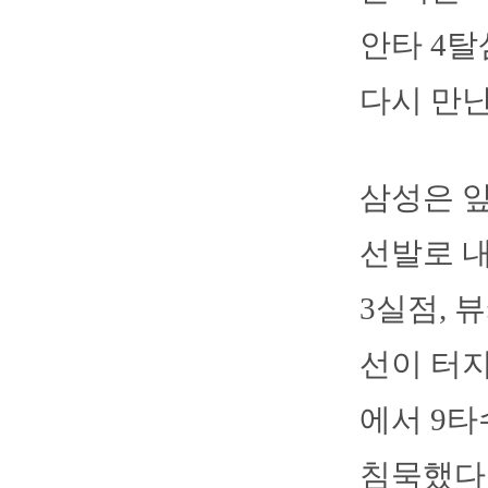
안타 4탈
다시 만난
삼성은 앞
선발로 내
3실점, 
선이 터지
에서 9타
침묵했다