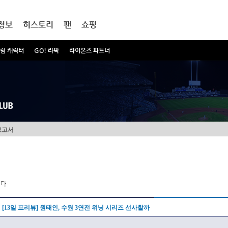
정보
히스토리
팬
쇼핑
럼 캐릭터
GO! 라팍
라이온즈 파트너
보고서
다.
[13일 프리뷰] 원태인, 수원 3연전 위닝 시리즈 선사할까