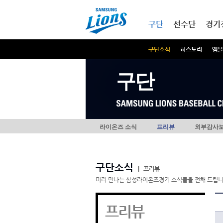
본문내용 바로가기
메인메뉴 바로가기
구단
선수단
경기
구단소식
히스토리
엠블
구단
라이온즈 소식
프리뷰
외부감사
구단소식
|
프리뷰
미리 만나는 삼성라이온즈경기 소식들을 전해 드립니
프리뷰