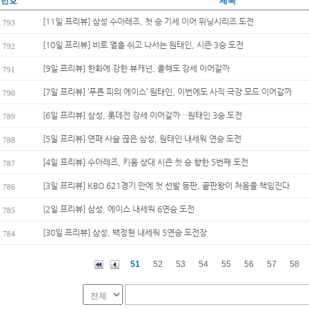
번호
제목
[11일 프리뷰] 삼성 수아레즈, 첫 승 기세 이어 위닝시리즈 도전
793
[10일 프리뷰] 비로 열흘 쉬고 나서는 원태인, 시즌 3승 도전
792
[9일 프리뷰] 한화에 강한 뷰캐넌, 올해도 강세 이어갈까
791
[7일 프리뷰] ‘푸른 피의 에이스’ 원태인, 이번에도 사직 극강 모드 이어갈까
790
[6일 프리뷰] 삼성, 롯데전 강세 이어갈까…원태인 3승 도전
789
[5일 프리뷰] 연패 사슬 끊은 삼성, 원태인 내세워 연승 도전
788
[4일 프리뷰] 수아레즈, 키움 상대 시즌 첫 승 향한 5번째 도전
787
[3일 프리뷰] KBO 621경기 만에 첫 선발 등판, 끝판왕이 처음을 책임진다
786
[2일 프리뷰] 삼성, 에이스 내세워 6연승 도전
785
[30일 프리뷰] 삼성, 백정현 내세워 5연승 도전장
784
51
52
53
54
55
56
57
58