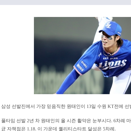
삼성 선발진에서 가장 믿음직한 원태인이 13일 수원 KT전에 선
풀타임 선발 2년 차 원태인의 올 시즌 활약은 눈부시다. 6차례 마
균 자책점은 1.18. 이 가운데 퀄리티스타트 달성은 5차례.