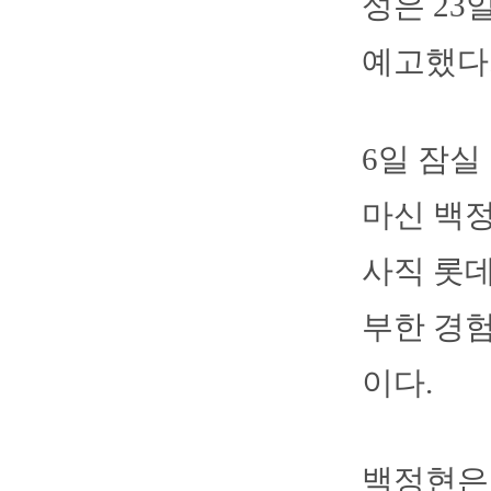
성은 23
예고했다
6일 잠실
마신 백정
사직 롯데
부한 경
이다.
백정현은 