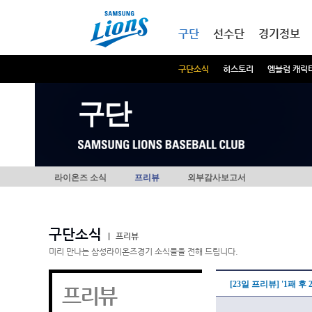
본문내용 바로가기
메인메뉴 바로가기
구단
선수단
경기정보
구단소식
히스토리
엠블럼 캐릭
구단
라이온즈 소식
프리뷰
외부감사보고서
구단소식
|
프리뷰
미리 만나는 삼성라이온즈경기 소식들을 전해 드립니다.
[23일 프리뷰] '1패 후
프리뷰