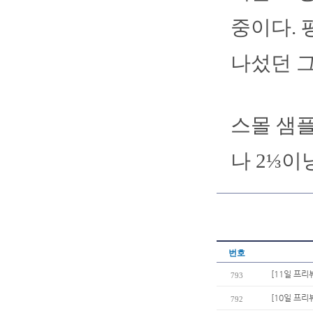
중이다. 
나섰던 그
스몰 샘플
나 2⅓이
번호
[11일 프리
793
[10일 프리
792