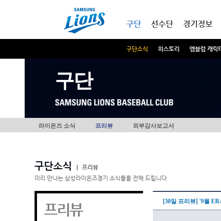
본문내용 바로가기
메인메뉴 바로가기
구단
선수단
경기정보
구단소식
히스토리
엠블럼 캐릭
구단
라이온즈 소식
프리뷰
외부감사보고서
구단소식
|
프리뷰
미리 만나는 삼성라이온즈경기 소식들을 전해 드립니다.
[30일 프리뷰] '9월 E
프리뷰