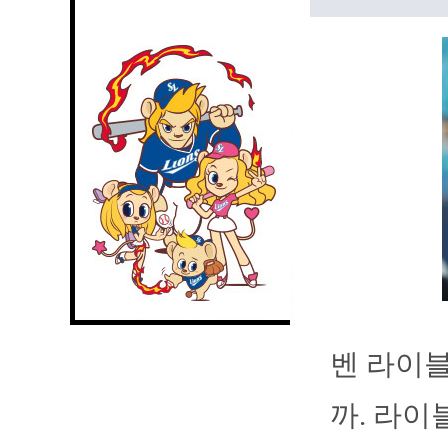
벤 라이블
까. 라