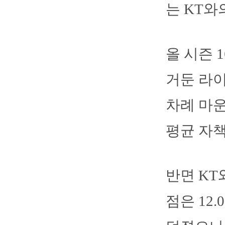
는 KT와
올 시즌 
거둔 라이
차례 마운
평균 자책
반면 KT
점은 12.