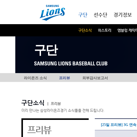
본문내용 바로가기
메인메뉴 바로가기
구단
선수단
경기정보
구단소식
히스토리
엠블럼 캐릭
구단
라이온즈 소식
프리뷰
외부감사보고서
구단소식
|
프리뷰
미리 만나는 삼성라이온즈경기 소식들을 전해 드립니다.
[25일 프리뷰] 3G 연
프리뷰