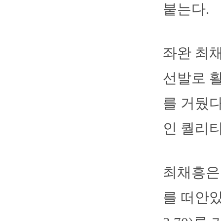
붙는다.
좌완 최채
선발로 활
를 거뒀다
인 퀄리티
최채흥은 
를 떠안았