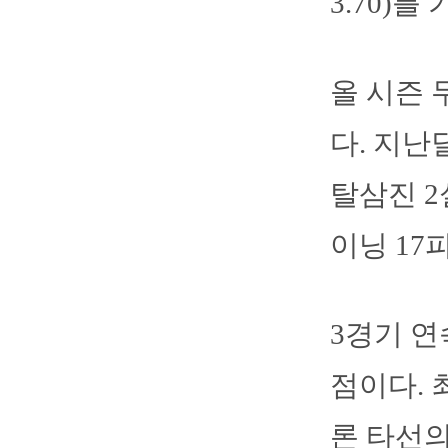
3.70)를
올 시즌 
다. 지난
탈삼진 2
이닝 17
3경기 연
점이다. 
론 타선의