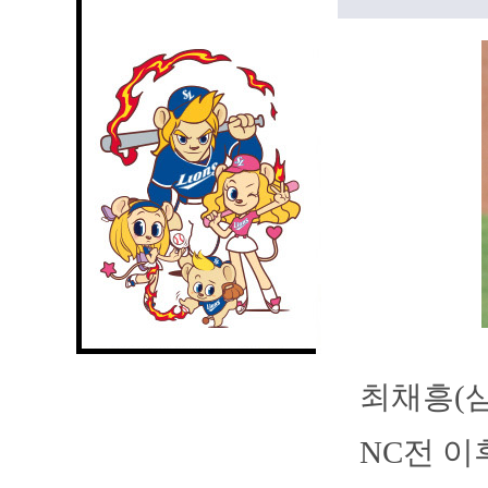
최채흥(삼
NC전 이