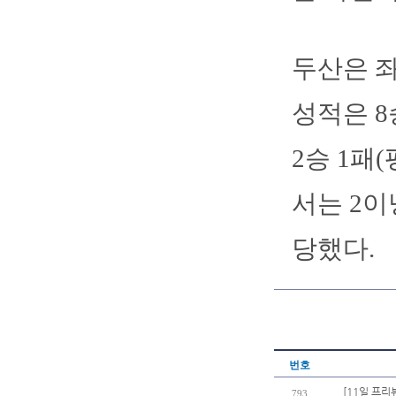
두산은 좌
성적은 8
2승 1패(
서는 2이
당했다.
번호
[11일 프리
793