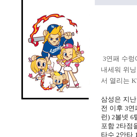
3연패 수렁
내세워 위닝
서 열리는 
삼성은 지난 
전 이후 3연
런) 2볼넷 
포함 2타점
타수 2안타