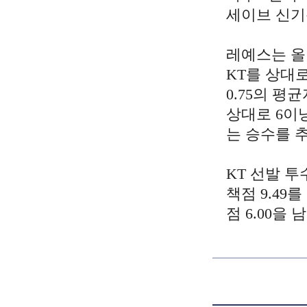
세이브 신기
레예스는 올 
KT를 상대로
0.75의 평
상대로 6이닝
는 승수를 
KT
선발
투
책점
9.49
를
점
6.00
을
남