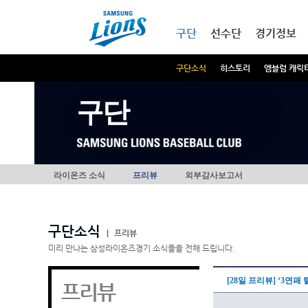
본문내용 바로가기
메인메뉴 바로가기
구단
선수단
경기정보
구단소식
히스토리
엠블럼 캐릭
구단
라이온즈 소식
프리뷰
외부감사보고서
구단소식
|
프리뷰
미리 만나는 삼성라이온즈경기 소식들을 전해 드립니다.
[28일 프리뷰] ‘3연
프리뷰