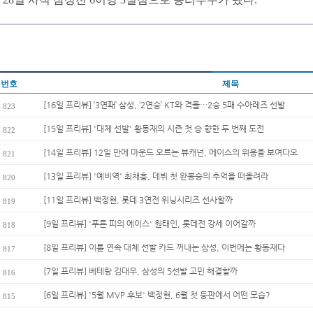
번호
제목
[16일 프리뷰] ‘3연패’ 삼성, ‘2연승’ KT와 격돌…2승 5패 수아레즈 선발
823
[15일 프리뷰] '대체 선발' 황동재의 시즌 첫 승 향한 두 번째 도전
822
[14일 프리뷰] 12일 만에 마운드 오르는 뷰캐넌, 에이스의 위용을 보여다오
821
[13일 프리뷰] '예비역' 최채흥, 데뷔 첫 완봉승의 추억을 떠올려라
820
[11일 프리뷰] 백정현, 롯데 3연전 위닝시리즈 선사할까
819
[9일 프리뷰] '푸른 피의 에이스' 원태인, 롯데전 강세 이어갈까
818
[8일 프리뷰] 이틀 연속 대체 선발 카드 꺼내는 삼성, 이번에는 황동재다
817
[7일 프리뷰] 베테랑 김대우, 삼성의 5선발 고민 해결할까
816
[6일 프리뷰] '5월 MVP 후보' 백정현, 6월 첫 등판에서 어떤 모습?
815