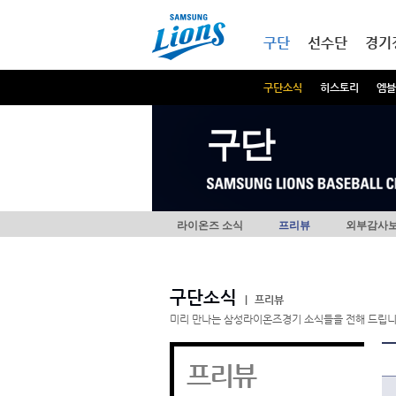
본문내용 바로가기
메인메뉴 바로가기
구단
선수단
경기
구단소식
히스토리
엠블
구단
라이온즈 소식
프리뷰
외부감사
구단소식
|
프리뷰
미리 만나는 삼성라이온즈경기 소식들을 전해 드립니
프리뷰