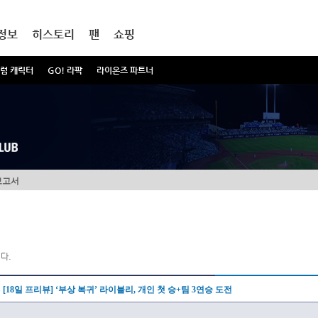
정보
히스토리
팬
쇼핑
럼 캐릭터
GO! 라팍
라이온즈 파트너
보고서
다.
[18일 프리뷰] ‘부상 복귀’ 라이블리, 개인 첫 승+팀 3연승 도전