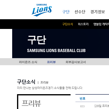
본문내용 바로가기
메인메뉴 바로가기
구단
선수단
경기정보
구단소식
히스토리
엠블럼 캐릭
구단
라이온즈 소식
프리뷰
외부감사보고서
구단소식
|
프리뷰
미리 만나는 삼성라이온즈경기 소식들을 전해 드립니다.
번호
프리뷰
[28일 프리
833