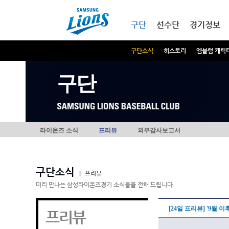
본문내용 바로가기
메인메뉴 바로가기
구단
선수단
경기정보
구단소식
히스토리
엠블럼 캐릭
구단
라이온즈 소식
프리뷰
외부감사보고서
구단소식
|
프리뷰
미리 만나는 삼성라이온즈경기 소식들을 전해 드립니다.
[24일 프리뷰] '9월 
프리뷰