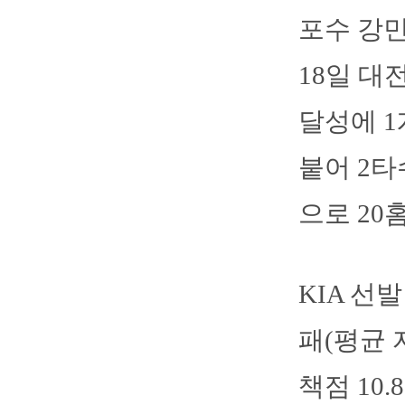
포수 강민
18일 대
달성에 1
붙어 2타
으로 20
KIA 선
패(평균 자
책점 10.