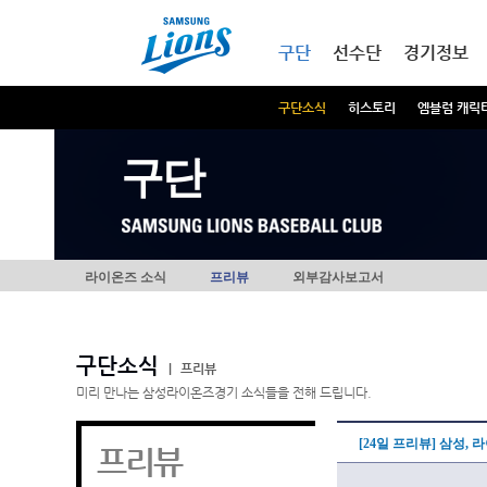
본문내용 바로가기
메인메뉴 바로가기
구단
선수단
경기정보
구단소식
히스토리
엠블럼 캐릭
구단
라이온즈 소식
프리뷰
외부감사보고서
구단소식
|
프리뷰
미리 만나는 삼성라이온즈경기 소식들을 전해 드립니다.
[24일 프리뷰] 삼성,
프리뷰