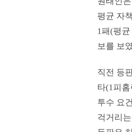
원태인은 
평균 자책
1패(평균
보를 보였
직전 등판
타(1피홈
투수 요
걱거리는 