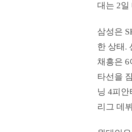
대는 2일
삼성은 S
한 상태.
채흥은 6
타선을 잠
닝 4피안
리그 데뷔