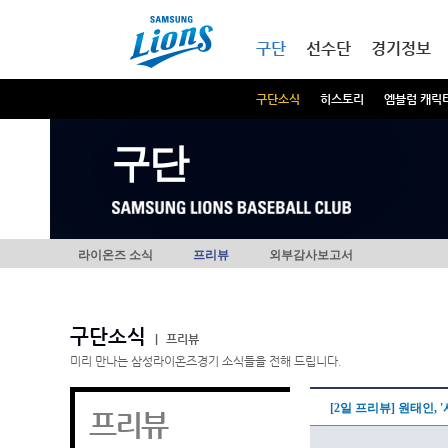
본문내용 바로가기
메인메뉴 바로가기
구단
선수단
경기정보
구단소식
히스토리
엠블럼 캐릭
구단
라이온즈 소식
프리뷰
외부감사보고서
구단소식
|
프리뷰
미리 만나는 삼성라이온즈경기 소식들을 전해 드립니다.
[2일 프리뷰] 원태인, 
프리뷰