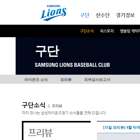
본문내용 바로가기
메인메뉴 바로가기
구단
선수단
경기정보
구단소식
히스토리
엠블럼 캐릭
구단
라이온즈 소식
프리뷰
외부감사보고서
구단소식
|
프리뷰
미리 만나는 삼성라이온즈경기 소식들을 전해 드립니다.
[31일 프리뷰] 4할 
프리뷰