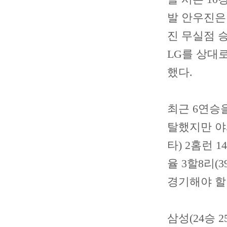
발 안우진은
진 무실점 
LG를 상대로
했다.
최근 6연승
탈했지만 야시
타) 2홈런 
율 3할8리(
경기해야 할
삼성(24승 2