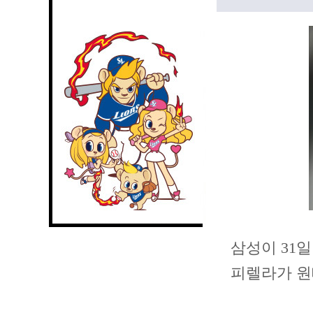
삼성이 31
피렐라가 원