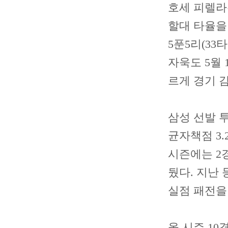
호세 피렐라
할대 타율을 
5푼5리(33
자욱도 5월 
르게 경기 
삼성 선발 투
균자책점 3.
시즌에는 2경
뒀다. 지난 
실점 패전을
올 시즌 10