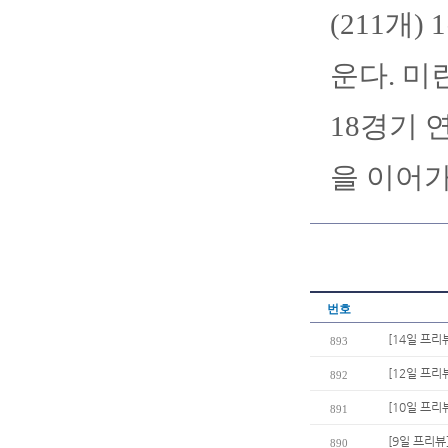
(211개
운다. 미
18경기 
을 이어가
번호
[14일 프리
893
[12일 프리
892
[10일 프리
891
[9일 프리뷰
890