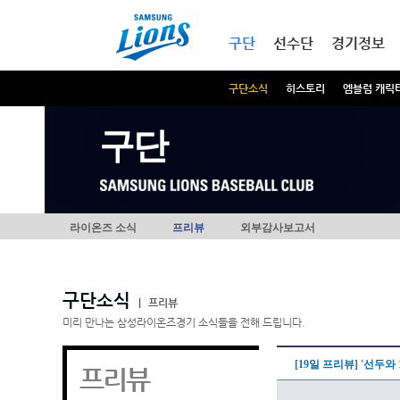
본문내용 바로가기
메인메뉴 바로가기
구단
선수단
경기정보
구단소식
히스토리
엠블럼 캐릭
구단
라이온즈 소식
프리뷰
외부감사보고서
구단소식
|
프리뷰
미리 만나는 삼성라이온즈경기 소식들을 전해 드립니다.
[19일 프리뷰] '선두와
프리뷰