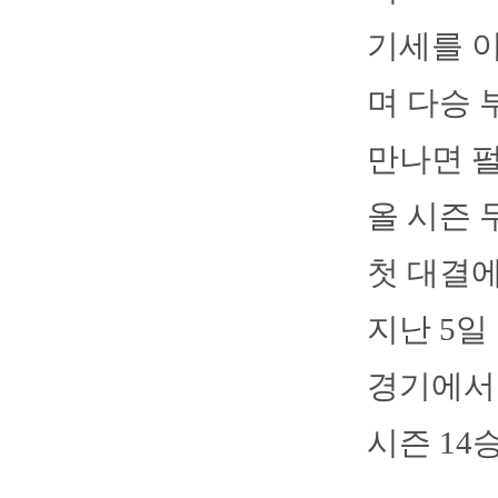
기세를 이
며 다승 
만나면 펄
올 시즌 
첫 대결에
지난 5일
경기에서도
시즌 14