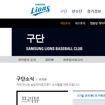
본문내용 바로가기
메인메뉴 바로가기
구단
선수단
경기정보
구단소식
히스토리
엠블럼 캐릭
구단
라이온즈 소식
프리뷰
외부감사보고서
구단소식
|
프리뷰
미리 만나는 삼성라이온즈경기 소식들을 전해 드립니다.
[17일 프리뷰] 뜨거워
프리뷰