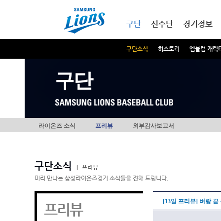
본문내용 바로가기
메인메뉴 바로가기
구단
선수단
경기정보
구단소식
히스토리
엠블럼 캐릭
구단
라이온즈 소식
프리뷰
외부감사보고서
구단소식
|
프리뷰
미리 만나는 삼성라이온즈경기 소식들을 전해 드립니다.
[13일 프리뷰] 벼랑 
프리뷰