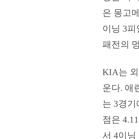
은 몽고메
이닝 3피
패전의 
KIA는 
운다. 애
는 3경기
점은 4.
서 4이닝