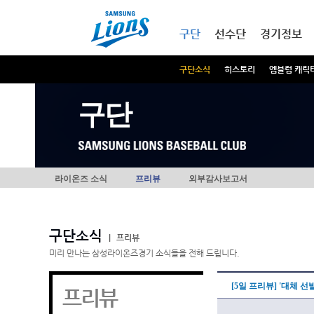
본문내용 바로가기
메인메뉴 바로가기
구단
선수단
경기정보
구단소식
히스토리
엠블럼 캐릭
구단
라이온즈 소식
프리뷰
외부감사보고서
구단소식
|
프리뷰
미리 만나는 삼성라이온즈경기 소식들을 전해 드립니다.
[5일 프리뷰] '대체 
프리뷰