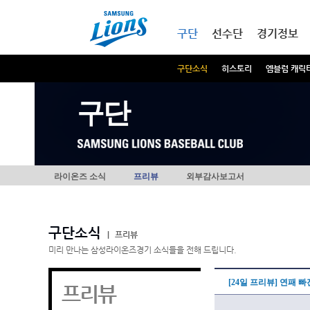
본문내용 바로가기
메인메뉴 바로가기
구단
선수단
경기정보
구단소식
히스토리
엠블럼 캐릭
구단
라이온즈 소식
프리뷰
외부감사보고서
구단소식
|
프리뷰
미리 만나는 삼성라이온즈경기 소식들을 전해 드립니다.
[24일 프리뷰] 연패 
프리뷰