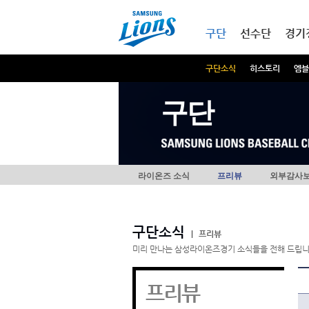
본문내용 바로가기
메인메뉴 바로가기
구단
선수단
경기
구단소식
히스토리
엠블
구단
라이온즈 소식
프리뷰
외부감사
구단소식
|
프리뷰
미리 만나는 삼성라이온즈경기 소식들을 전해 드립니
프리뷰