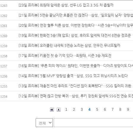
[23일 프리뷰] 최원태 앞세운 삼성, 선두 LG 잡고 3.5G 차 좁힐까
1263
[21일 프리뷰] 5연승 끝났지만 흐름은 안 끊겼다…삼성, '일요일의 남자' 양창
1262
[20일 프리뷰] 연장 혈투 치른 삼성, 이번엔 장찬희다…시즌 5승+이닝이터 임
1261
[19일 프리뷰] 한화전 5승1패 압도! 삼성, 후라도 앞세워 대전서 6연승 정조준
1260
[18일 프리뷰] 오러클린 내세워 5연승 노리는 삼성, 안우진 무너뜨릴까
1259
[17일 프리뷰] 키움전 첫 승 기억 있다…최원태, 시즌 3승 재도전
1258
[16일 프리뷰] '푸른 피의 에이스' 원태인, 이번엔 웃을까…디아즈 방망이도 다시
1257
[14일 프리뷰] ‘5월 MVP’ 양창섭 출격…삼성, SSG 꺾고 위닝시리즈 노린다
1256
[13일 프리뷰] 재충전 마친 후라도 "컨디션 많이 회복됐다"…SSG 킬러의 귀환
1255
[12일 프리뷰] 연패 끊고 안방 복귀…삼성, 루키 장찬희 앞세워 SSG전 연승 도
1254
1
2
3
4
5
6
7
8
9