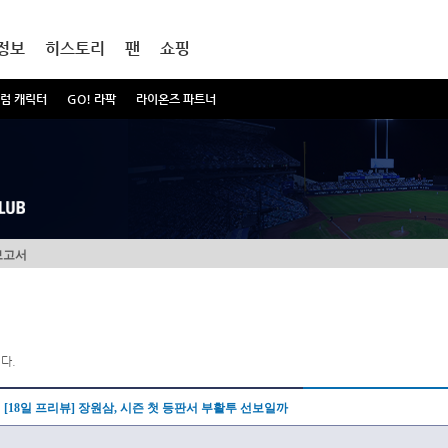
정보
히스토리
팬
쇼핑
럼 캐릭터
GO! 라팍
라이온즈 파트너
보고서
다.
[18일 프리뷰] 장원삼, 시즌 첫 등판서 부활투 선보일까