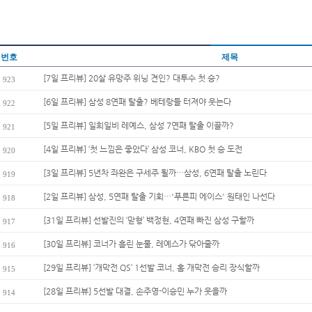
번호
제목
[7일 프리뷰] 20살 유망주 위닝 견인? 대투수 첫 승?
923
[6일 프리뷰] 삼성 8연패 탈출? 베테랑들 터져야 웃는다
922
[5일 프리뷰] 일희일비 레예스, 삼성 7연패 탈출 이끌까?
921
[4일 프리뷰] ‘첫 느낌은 좋았다’ 삼성 코너, KBO 첫 승 도전
920
[3일 프리뷰] 5년차 좌완은 구세주 될까…삼성, 6연패 탈출 노린다
919
[2일 프리뷰] 삼성, 5연패 탈출 기회…'푸른피 에이스' 원태인 나선다
918
[31일 프리뷰] 선발진의 ‘맏형’ 백정현, 4연패 빠진 삼성 구할까
917
[30일 프리뷰] 코너가 흘린 눈물, 레예스가 닦아줄까
916
[29일 프리뷰] ‘개막전 QS’ 1선발 코너, 홈 개막전 승리 장식할까
915
[28일 프리뷰] 5선발 대결, 손주영-이승민 누가 웃을까
914