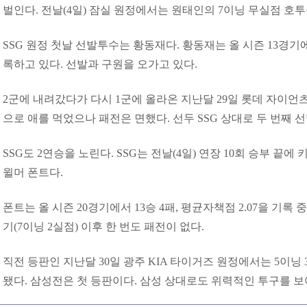
벌인다. 전날(4일) 잠실 원정에서는 원태인의 7이닝 무실점 호투를
SSG 원정 첫날 선발투수는 황동재다. 황동재는 올 시즌 13경기에서
록하고 있다. 선발과 구원을 오가고 있다.
2군에 내려갔다가 다시 1군에 올라온 지난달 29일 롯데 자이언츠
으로 애를 먹었으나 패전은 면했다. 선두 SSG 상대로 두 번째 
SSG도 2연승을 노린다. SSG는 전날(4일) 연장 10회 승부 끝에 
윌머 폰트다.
폰트는 올 시즌 20경기에서 13승 4패, 평균자책점 2.07을 기록 중
기(7이닝 2실점) 이후 한 번도 패전이 없다.
직전
등판인
지난달
30
일
광주
KIA
타이거즈
원정에서는
5
이닝
됐다
.
삼성전은
첫
등판이다
.
삼성
상대로도
위력적인
투구를
보