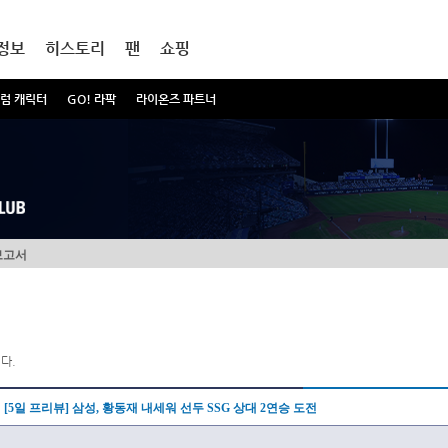
정보
히스토리
팬
쇼핑
럼 캐릭터
GO! 라팍
라이온즈 파트너
보고서
다.
[5일 프리뷰] 삼성, 황동재 내세워 선두 SSG 상대 2연승 도전