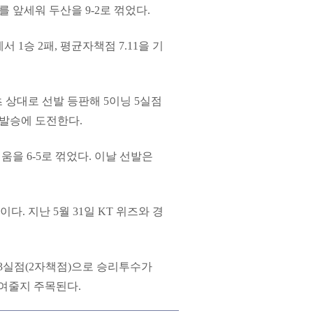
 앞세워 두산을 9-2로 꺾었다.
 1승 2패, 평균자책점 7.11을 기
 상대로 선발 등판해 5이닝 5실점
선발승에 도전한다.
키움을 6-5로 꺾었다. 이날 선발은
이다. 지난 5월 31일 KT 위즈와 경
3
실점
(2
자책점
)
으로
승리투수가
여줄지
주목된다
.