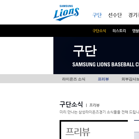
본문내용 바로가기
메인메뉴 바로가기
구단
선수단
경기
구단소식
히스토리
엠블
구단
라이온즈 소식
프리뷰
외부감사
구단소식
|
프리뷰
미리 만나는 삼성라이온즈경기 소식들을 전해 드립니
프리뷰