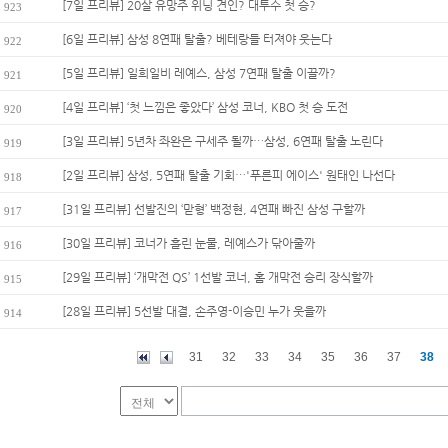
[7일 프리뷰] 20살 유망주 위닝 견인? 대투수 첫 승?
923
[6일 프리뷰] 삼성 8연패 탈출? 베테랑들 터져야 웃는다
922
[5일 프리뷰] 일희일비 레예스, 삼성 7연패 탈출 이끌까?
921
[4일 프리뷰] ‘첫 느낌은 좋았다’ 삼성 코너, KBO 첫 승 도전
920
[3일 프리뷰] 5년차 좌완은 구세주 될까…삼성, 6연패 탈출 노린다
919
[2일 프리뷰] 삼성, 5연패 탈출 기회…'푸른피 에이스' 원태인 나선다
918
[31일 프리뷰] 선발진의 ‘맏형’ 백정현, 4연패 빠진 삼성 구할까
917
[30일 프리뷰] 코너가 흘린 눈물, 레예스가 닦아줄까
916
[29일 프리뷰] ‘개막전 QS’ 1선발 코너, 홈 개막전 승리 장식할까
915
[28일 프리뷰] 5선발 대결, 손주영-이승민 누가 웃을까
914
31
32
33
34
35
36
37
38