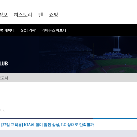
정보
히스토리
팬
쇼핑
럼 캐릭터
GO! 라팍
라이온즈 파트너
보고서
다.
[27일 프리뷰] KIA에 덜미 잡힌 삼성, LG 상대로 만회할까