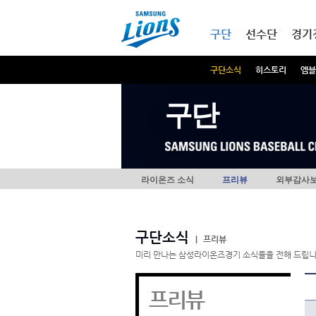
본문내용 바로가기
메인메뉴 바로가기
구단
선수단
경기
구단소식
히스토리
엠블
구단
라이온즈 소식
프리뷰
외부감사
구단소식
|
프리뷰
미리 만나는 삼성라이온즈경기 소식들을 전해 드립니
프리뷰