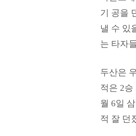
기 공을 
낼 수 있
는 타자들
두산은 우
적은 2승 
월 6일 
적 잘 던