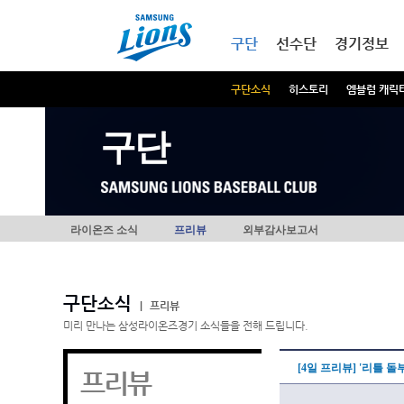
본문내용 바로가기
메인메뉴 바로가기
구단
선수단
경기정보
구단소식
히스토리
엠블럼 캐릭
구단
라이온즈 소식
프리뷰
외부감사보고서
구단소식
|
프리뷰
미리 만나는 삼성라이온즈경기 소식들을 전해 드립니다.
[4일 프리뷰] '리틀 돌
프리뷰