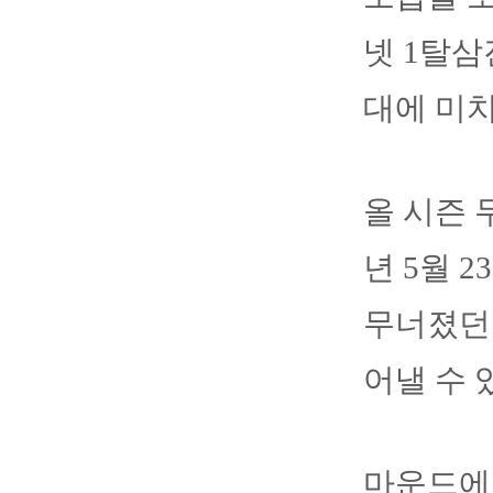
넷 1탈삼
대에 미
올 시즌 
년 5월 
무너졌던 
어낼 수 
마운드에 