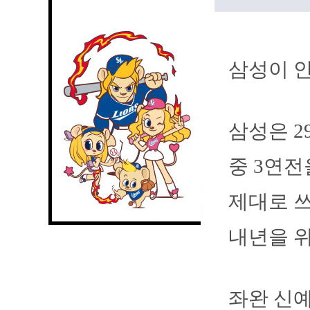
삼성이 안
삼성은 
중 3연전
제대로 쓰
내년을 위
좌완 신예