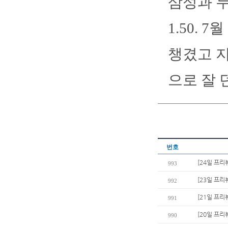
삼성과 두
1.50. 
챙겼고 지
으로 잘 
번호
[24일 프리
993
[23일 프리
992
[21일 프리
991
[20일 프리
990