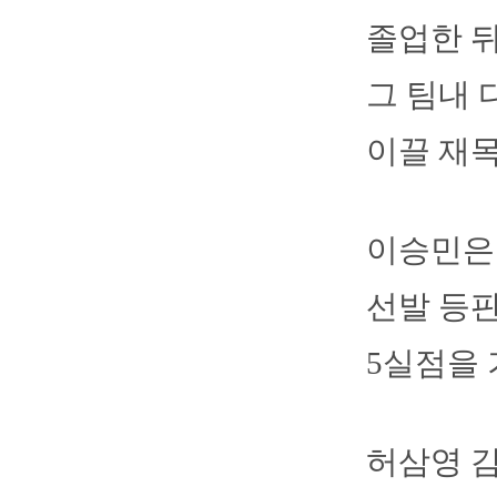
졸업한 뒤
그 팀내 
이끌 재목
이승민은 
선발 등판
5실점을 
허삼영 감