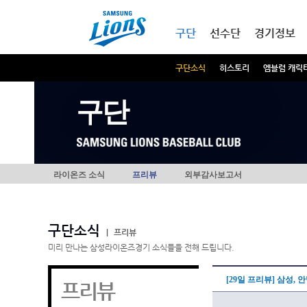
본문내용 바로가기
메인메뉴 바로가기
구단
선수단
경기정보
구단소식
히스토리
엠블럼 캐릭
구단
라이온즈 소식
프리뷰
외부감사보고서
구단소식
|
프리뷰
미리 만나는 삼성라이온즈경기 소식들을 전해 드립니다.
[29일 프리뷰] 삼성,
프리뷰