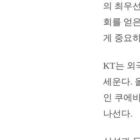
의 최우선
회를 얻
게 중요하
KT는 외
세운다. 올
인 쿠에바
나선다.