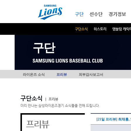
본문내용 바로가기
메인메뉴 바로가기
구단
선수단
경기정보
구단소식
히스토리
엠블럼 캐릭
구단
라이온즈 소식
프리뷰
외부감사보고서
구단소식
|
프리뷰
미리 만나는 삼성라이온즈경기 소식들을 전해 드립니다.
[21일 프리뷰] 최채흥
프리뷰