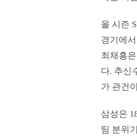
올 시즌 
경기에서 
최채흥은 
다. 추신
가 관건이
삼성은 1
팀 분위기