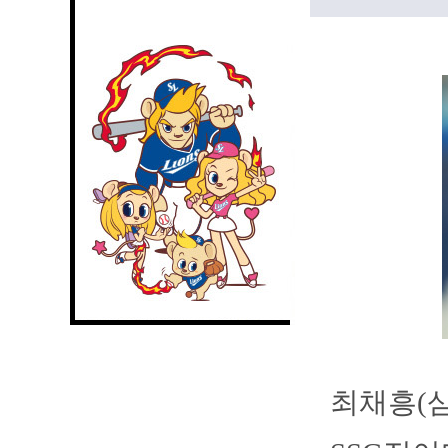
최채흥(삼