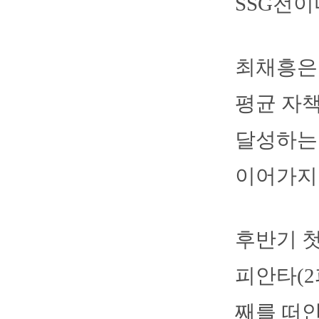
SSG전이
최채흥은 
평균 자책
달성하는
이어가지 
후반기 첫
피안타(2
째를 떠안