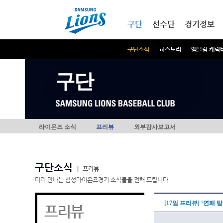
본문내용 바로가기
메인메뉴 바로가기
구단
선수단
경기정보
구단소식
히스토리
엠블럼 캐릭
구단
라이온즈 소식
프리뷰
외부감사보고서
구단소식
|
프리뷰
미리 만나는 삼성라이온즈경기 소식들을 전해 드립니다.
[17일 프리뷰] ‘연패
프리뷰