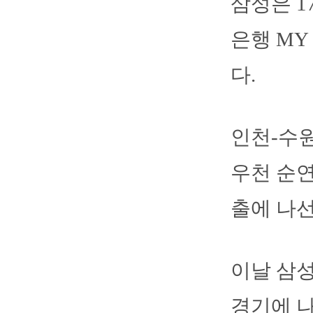
삼성은 1
은행 MY
다.
인천-수원
우천 순연
출에 나선
이날 삼성
경기에 나