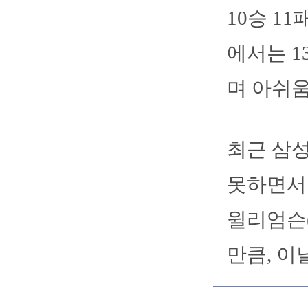
10승 1
에서는 1
며 아쉬움
최근 삼성
못하면서 
윌리엄슨(.
만큼, 이