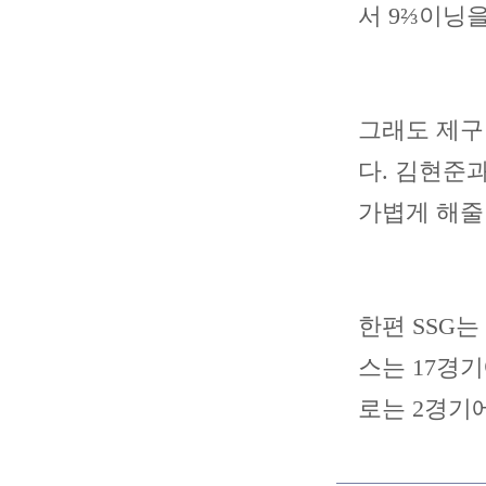
서 9⅔이닝을
그래도 제구
다. 김현준
가볍게 해줄
한편 SSG
스는 17경기
로는 2경기에