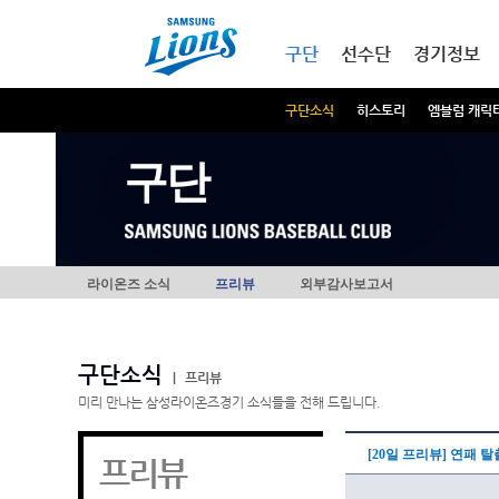
본문내용 바로가기
메인메뉴 바로가기
구단
선수단
경기정보
구단소식
히스토리
엠블럼 캐릭
구단
라이온즈 소식
프리뷰
외부감사보고서
구단소식
|
프리뷰
미리 만나는 삼성라이온즈경기 소식들을 전해 드립니다.
[20일 프리뷰] 연패 
프리뷰