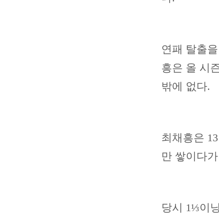
연패 탈출을
흥은 올 시
밖에 없다.
최채흥은 13
만 쌓이다가
당시 1⅓이닝