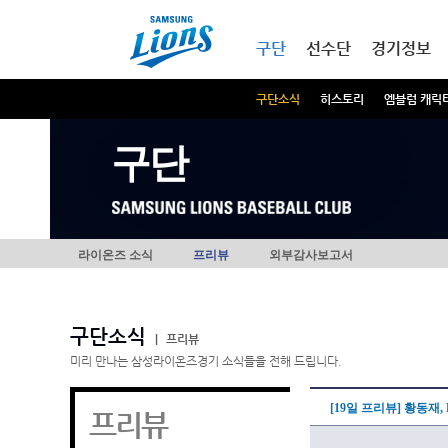
본문내용 바로가기
메인메뉴 바로가기
구단
선수단
경기정보
구단소식
히스토리
엠블럼 캐릭
구단
라이온즈 소식
프리뷰
외부감사보고서
구단소식
|
프리뷰
미리 만나는 삼성라이온즈경기 소식들을 전해 드립니다.
[19일 프리뷰] 황동재,
프리뷰