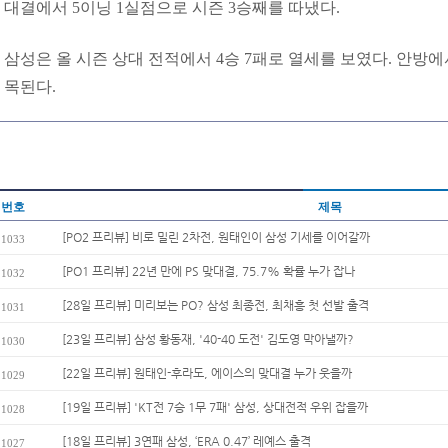
대결에서 5이닝 1실점으로 시즌 3승째를 따냈다.
삼성은 올 시즌 상대 전적에서 4승 7패로 열세를 보였다. 안방에
목된다.
번호
제목
[PO2 프리뷰] 비로 밀린 2차전, 원태인이 삼성 기세를 이어갈까
1033
[PO1 프리뷰] 22년 만에 PS 맞대결, 75.7% 확률 누가 잡나
1032
[28일 프리뷰] 미리보는 PO? 삼성 최종전, 최채흥 첫 선발 출격
1031
[23일 프리뷰] 삼성 황동재, '40-40 도전' 김도영 막아낼까?
1030
[22일 프리뷰] 원태인-후라도, 에이스의 맞대결 누가 웃을까
1029
[19일 프리뷰] 'KT전 7승 1무 7패' 삼성, 상대전적 우위 잡을까
1028
[18일 프리뷰] 3연패 삼성, ‘ERA 0.47’ 레예스 출격
1027