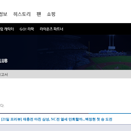
정보
히스토리
팬
쇼핑
럼 캐릭터
GO! 라팍
라이온즈 파트너
보고서
다.
[21일 프리뷰] 재충전 마친 삼성, NC전 열세 만회할까...백정현 첫 승 도전