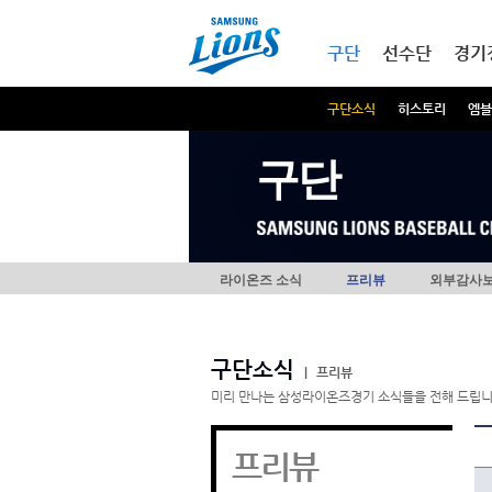
본문내용 바로가기
메인메뉴 바로가기
구단
선수단
경기
구단소식
히스토리
엠블
구단
라이온즈 소식
프리뷰
외부감사
구단소식
|
프리뷰
미리 만나는 삼성라이온즈경기 소식들을 전해 드립니
프리뷰