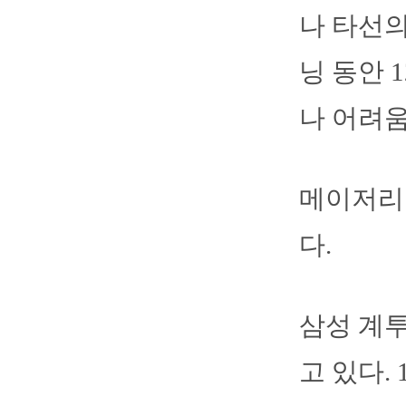
나 타선의
닝 동안 
나 어려움
메이저리
다.
삼성 계투
고 있다.