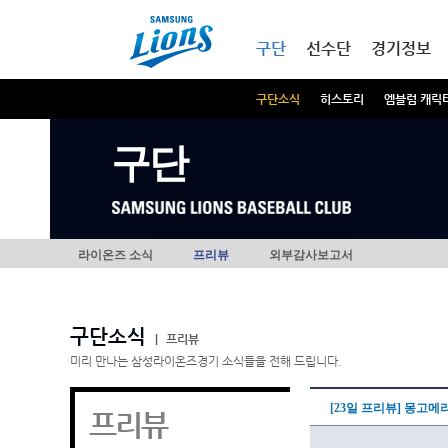
본문내용 바로가기
메인메뉴 바로가기
구단
선수단
경기정보
구단소식
히스토리
엠블럼 캐릭
구단
라이온즈 소식
프리뷰
외부감사보고서
구단소식
|
프리뷰
미리 만나는 삼성라이온즈경기 소식들을 전해 드립니다.
[23일 프리뷰] 몽고메
프리뷰