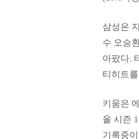
삼성은 지
수 오승환
아팠다. 
티히트를
키움은 
올 시즌 1
기록중이다