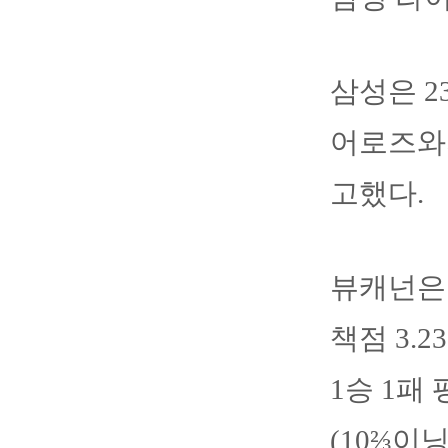
삼성은 2
어로즈와
고했다.
뷰캐넌은 
책점 3.
1승 1패
(10⅔이