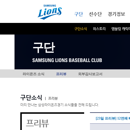
본문내용 바로가기
메인메뉴 바로가기
구단
선수단
경기정보
구단소식
히스토리
엠블럼 캐릭
구단
라이온즈 소식
프리뷰
외부감사보고서
구단소식
|
프리뷰
미리 만나는 삼성라이온즈경기 소식들을 전해 드립니다.
[23일 프리뷰] 12연
프리뷰