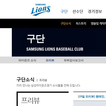
본문내용 바로가기
메인메뉴 바로가기
구단
선수단
경기정보
구단소식
히스토리
엠블럼 캐릭
구단
라이온즈 소식
프리뷰
외부감사보고서
구단소식
|
프리뷰
미리 만나는 삼성라이온즈경기 소식들을 전해 드립니다.
[19일 프리뷰] 원태인
프리뷰