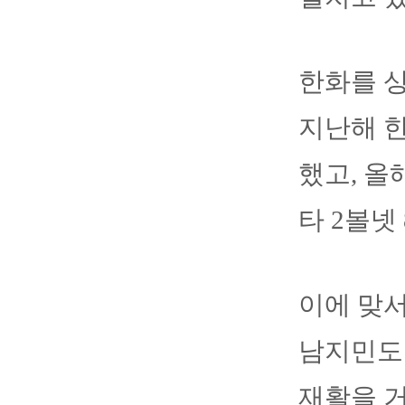
한화를 
지난해 한
했고, 올
타 2볼넷
이에 맞서
남지민도 
재활을 거