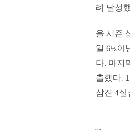
례 달성
올 시즌 
일 6⅓이
다. 마지
출했다. 
삼진 4실