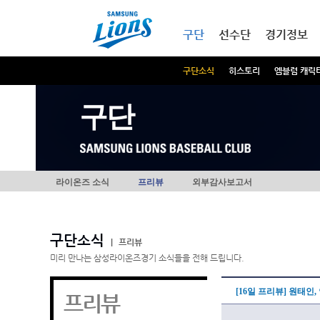
본문내용 바로가기
메인메뉴 바로가기
구단
선수단
경기정보
구단소식
히스토리
엠블럼 캐릭
구단
라이온즈 소식
프리뷰
외부감사보고서
구단소식
|
프리뷰
미리 만나는 삼성라이온즈경기 소식들을 전해 드립니다.
[16일 프리뷰] 원태인
프리뷰