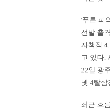
'푸른 피
선발 출격
자책점 4
고 있다.
22일 광
넷 4탈삼
최근 흐름