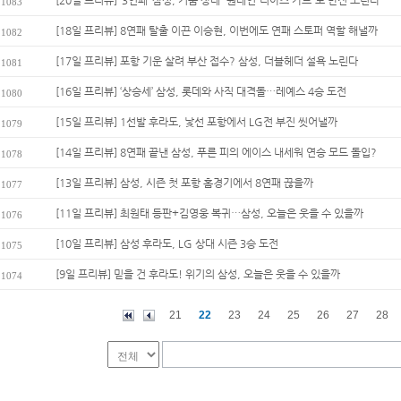
[20일 프리뷰] ‘3연패’ 삼성, 키움 상대 '원태인-디아즈 카드'로 반전 노린다
1083
[18일 프리뷰] 8연패 탈출 이끈 이승현, 이번에도 연패 스토퍼 역할 해낼까
1082
[17일 프리뷰] 포항 기운 살려 부산 접수? 삼성, 더블헤더 설욕 노린다
1081
[16일 프리뷰] ‘상승세’ 삼성, 롯데와 사직 대격돌…레예스 4승 도전
1080
[15일 프리뷰] 1선발 후라도, 낯선 포항에서 LG전 부진 씻어낼까
1079
[14일 프리뷰] 8연패 끝낸 삼성, 푸른 피의 에이스 내세워 연승 모드 돌입?
1078
[13일 프리뷰] 삼성, 시즌 첫 포항 홈경기에서 8연패 끊을까
1077
[11일 프리뷰] 최원태 등판+김영웅 복귀…삼성, 오늘은 웃을 수 있을까
1076
[10일 프리뷰] 삼성 후라도, LG 상대 시즌 3승 도전
1075
[9일 프리뷰] 믿을 건 후라도! 위기의 삼성, 오늘은 웃을 수 있을까
1074
21
22
23
24
25
26
27
28