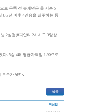
으로 우뚝 선 뷰캐넌은 올 시즌 5
6일 LG전 이후 4연승을 질주하는 등
이닝 2실점(8피안타 2사사구 3탈삼
.
. 5승 4패 평균자책점 1.90으로
 투수가 됐다.
작성일