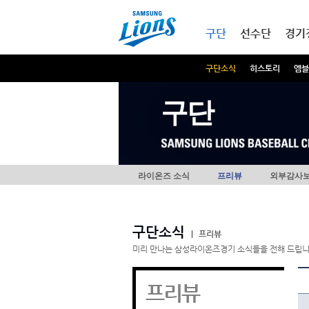
본문내용 바로가기
메인메뉴 바로가기
구단
선수단
경기
구단소식
히스토리
엠블
구단
라이온즈 소식
프리뷰
외부감사
구단소식
|
프리뷰
미리 만나는 삼성라이온즈경기 소식들을 전해 드립니
프리뷰