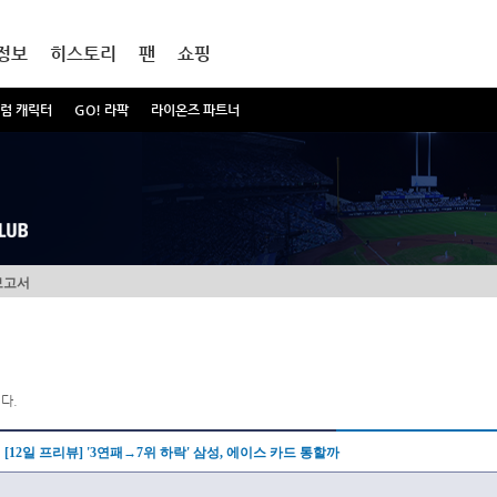
정보
히스토리
팬
쇼핑
럼 캐릭터
GO! 라팍
라이온즈 파트너
보고서
다.
[12일 프리뷰] '3연패→7위 하락' 삼성, 에이스 카드 통할까