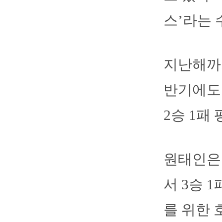
스’라는 
지난해까
반기에도 
2승 1패
원태인은 
서 3승 
를 위한 