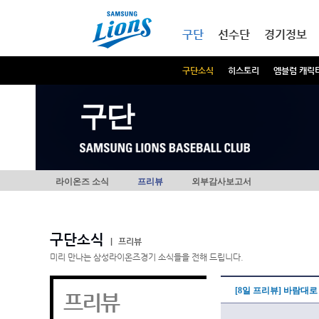
본문내용 바로가기
메인메뉴 바로가기
구단
선수단
경기정보
구단소식
히스토리
엠블럼 캐릭
구단
라이온즈 소식
프리뷰
외부감사보고서
구단소식
|
프리뷰
미리 만나는 삼성라이온즈경기 소식들을 전해 드립니다.
[8일 프리뷰] 바람대로
프리뷰