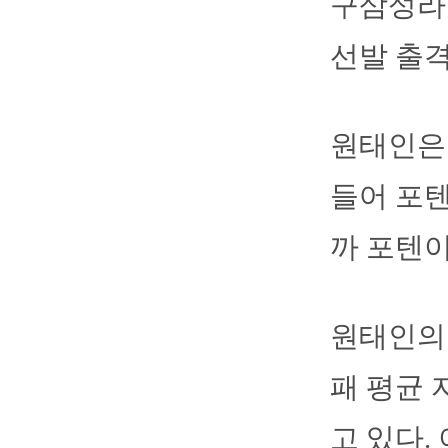
구삼성라
선발 출
원태인은 
들어 포텐
까 포텐이
원태인의 
패 평균 
고 있다.