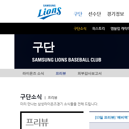
본문내용 바로가기
메인메뉴 바로가기
구단
선수단
경기정보
구단소식
히스토리
엠블럼 캐릭
구단
라이온즈 소식
프리뷰
외부감사보고서
구단소식
|
프리뷰
미리 만나는 삼성라이온즈경기 소식들을 전해 드립니다.
[13일 프리뷰] '예비
프리뷰