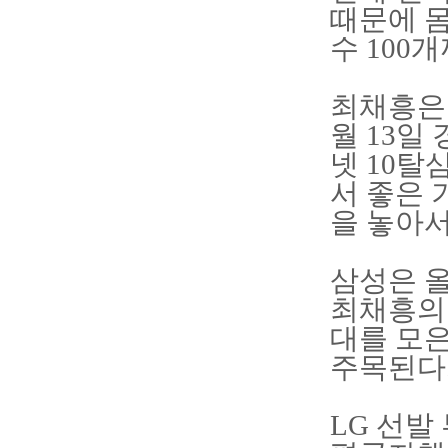
때문에 몸
수 100
최채흥은 
월 13일
넷 10탈
서 좋은 
을 놓아서
삼성은 올
최채흥의 
대를 모은
주목된다
LG 선발