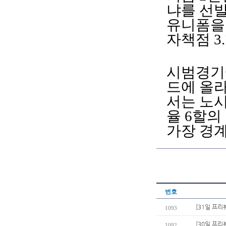
냐를 선발
유니폼을 
자책점 3
시범경기에
드에 올라
서는 노시
율 6할의
가장 경계
번호
[31일 프리뷰
1093
[30일 프리
1092