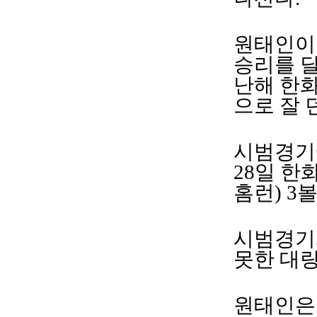
원태인이 
승리를 달
난해 한화
으로 잘 
시범경기
28일 한
홈런) 3
시범경기
못한 대량
원태인은