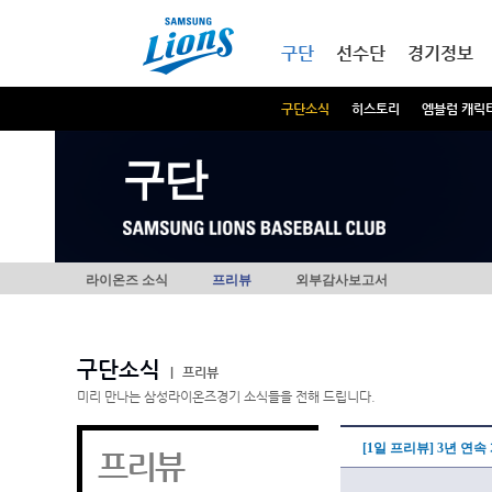
본문내용 바로가기
메인메뉴 바로가기
구단
선수단
경기정보
구단소식
히스토리
엠블럼 캐릭
구단
라이온즈 소식
프리뷰
외부감사보고서
구단소식
|
프리뷰
미리 만나는 삼성라이온즈경기 소식들을 전해 드립니다.
[1일 프리뷰] 3년 연
프리뷰