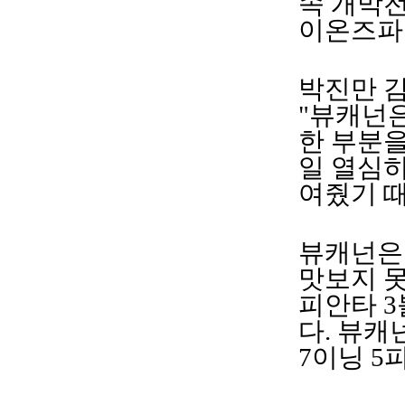
속 개막전
이온즈파
박진만 
"뷰캐넌은
한 부분을
일 열심
여줬기 
뷰캐넌은 
맛보지 못
피안타 3
다. 뷰캐
7이닝 5