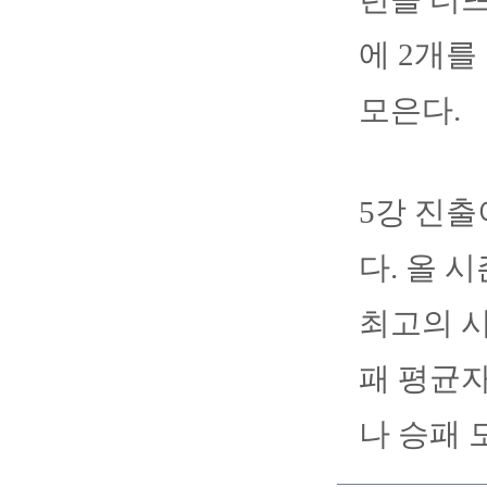
에 2개를
모은다.
5강 진출
다. 올 시
최고의 시
패 평균자
나 승패 