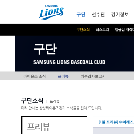
본문내용 바로가기
메인메뉴 바로가기
구단
선수단
경기정보
구단소식
히스토리
엠블럼 캐릭
구단
라이온즈 소식
프리뷰
외부감사보고서
구단소식
|
프리뷰
미리 만나는 삼성라이온즈경기 소식들을 전해 드립니다.
[1일 프리뷰] 수아레즈
프리뷰