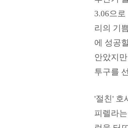
3.06으
리의 기쁨
에 성공할
안았지만 
투구를 
'절친' 
피렐라는 
런을 터뜨