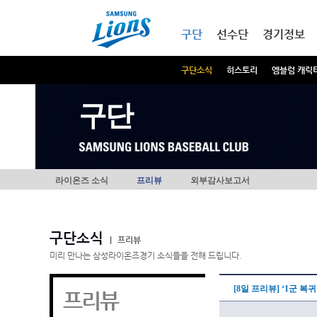
본문내용 바로가기
메인메뉴 바로가기
구단
선수단
경기정보
구단소식
히스토리
엠블럼 캐릭
구단
라이온즈 소식
프리뷰
외부감사보고서
구단소식
|
프리뷰
미리 만나는 삼성라이온즈경기 소식들을 전해 드립니다.
[8일 프리뷰] ‘1군 
프리뷰