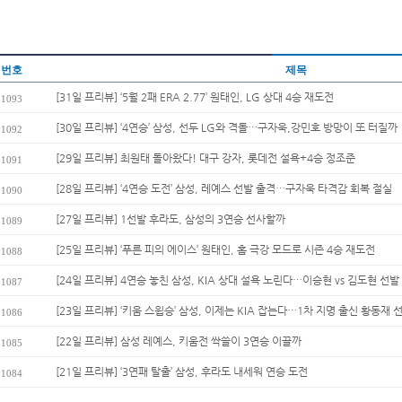
번호
제목
[31일 프리뷰] ‘5월 2패 ERA 2.77’ 원태인, LG 상대 4승 재도전
1093
[30일 프리뷰] ‘4연승’ 삼성, 선두 LG와 격돌…구자욱,강민호 방망이 또 터질까
1092
[29일 프리뷰] 최원태 돌아왔다! 대구 강자, 롯데전 설욕+4승 정조준
1091
[28일 프리뷰] ‘4연승 도전’ 삼성, 레예스 선발 출격…구자욱 타격감 회복 절실
1090
[27일 프리뷰] 1선발 후라도, 삼성의 3연승 선사할까
1089
[25일 프리뷰] ‘푸른 피의 에이스’ 원태인, 홈 극강 모드로 시즌 4승 재도전
1088
[24일 프리뷰] 4연승 놓친 삼성, KIA 상대 설욕 노린다…이승현 vs 김도현 선발 
1087
[23일 프리뷰] ‘키움 스윕승’ 삼성, 이제는 KIA 잡는다…1차 지명 출신 황동재 선발
1086
[22일 프리뷰] 삼성 레예스, 키움전 싹쓸이 3연승 이끌까
1085
[21일 프리뷰] ‘3연패 탈출’ 삼성, 후라도 내세워 연승 도전
1084