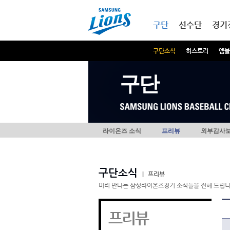
본문내용 바로가기
메인메뉴 바로가기
구단
선수단
경기
구단소식
히스토리
엠블
구단
라이온즈 소식
프리뷰
외부감사
구단소식
|
프리뷰
미리 만나는 삼성라이온즈경기 소식들을 전해 드립니
프리뷰