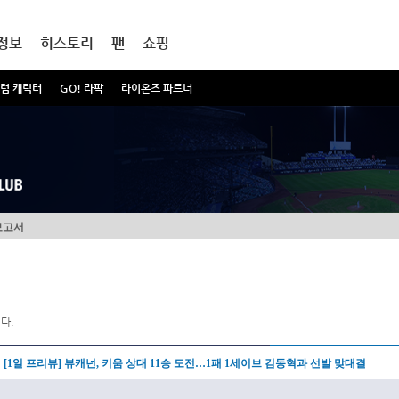
정보
히스토리
팬
쇼핑
럼 캐릭터
GO! 라팍
라이온즈 파트너
보고서
다.
[1일 프리뷰] 뷰캐넌, 키움 상대 11승 도전…1패 1세이브 김동혁과 선발 맞대결