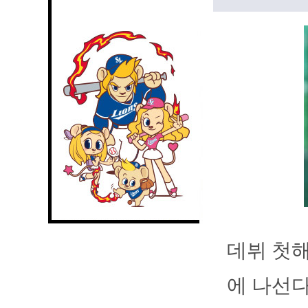
데뷔 첫해
에 나선다