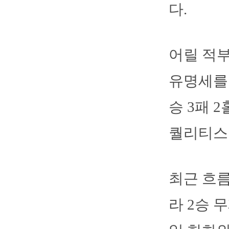
다.
어릴 적부
유명세를 
승 3패 
퀄리티스
최근 흐름
라 2승 무