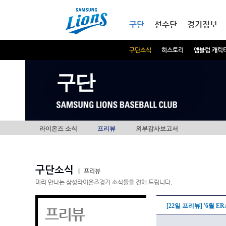
본문내용 바로가기
메인메뉴 바로가기
구단
선수단
경기정보
구단소식
히스토리
엠블럼 캐릭
구단
라이온즈 소식
프리뷰
외부감사보고서
구단소식
|
프리뷰
미리 만나는 삼성라이온즈경기 소식들을 전해 드립니다.
[22일 프리뷰] '6월 ER
프리뷰