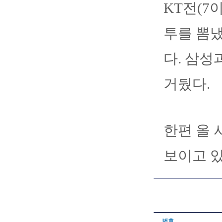
KT전(7
투를 뽐냈
다. 삼성
거뒀다.
한편 올 
보이고 
번호