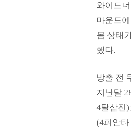
와이드너
마운드에 
몸 상태가
했다.
방출 전 
지난달 2
4탈삼진)
(4피안타