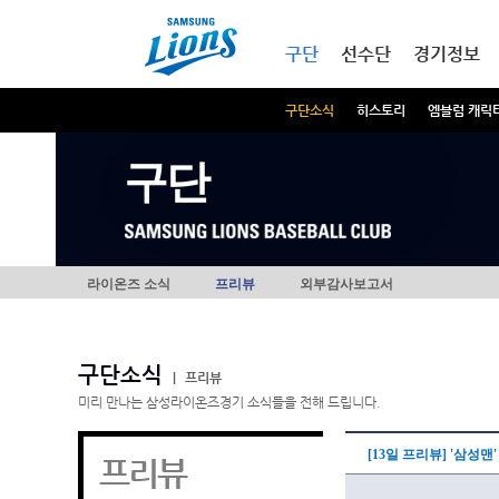
본문내용 바로가기
메인메뉴 바로가기
구단
선수단
경기정보
구단소식
히스토리
엠블럼 캐릭
구단
라이온즈 소식
프리뷰
외부감사보고서
구단소식
|
프리뷰
미리 만나는 삼성라이온즈경기 소식들을 전해 드립니다.
[13일 프리뷰] '삼성맨
프리뷰