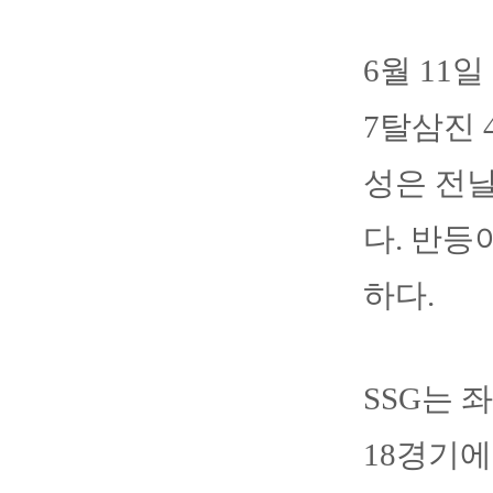
6월 11
7탈삼진 
성은 전날
다. 반등
하다.
SSG는 
18경기에