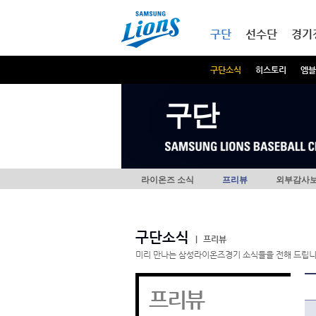
본문내용 바로가기
메인메뉴 바로가기
구단
선수단
경기
구단소식
히스토리
엠블
구단
라이온즈 소식
프리뷰
외부감사
구단소식
|
프리뷰
미리 만나는 삼성라이온즈경기 소식들을 전해 드립니
프리뷰