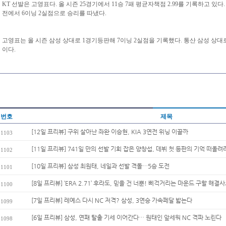
KT 선발은 고영표다. 올 시즌 25경기에서 11승 7패 평균자책점 2.99를 기록하고 있다. 
전에서 6이닝 2실점으로 승리를 따냈다.
고영표는 올 시즌 삼성 상대로 1경기등판해 7이닝 2실점을 기록했다. 통산 삼성 상대로 2
이다.
번호
제목
[12일 프리뷰] 구위 살아난 좌완 이승현, KIA 3연전 위닝 이끌까
1103
[11일 프리뷰] 741일 만의 선발 기회 잡은 양창섭, 데뷔 첫 등판의 기억 떠올려
1102
[10일 프리뷰] 삼성 최원태, 네일과 선발 격돌…5승 도전
1101
[8일 프리뷰] ‘ERA 2.71’ 후라도, 믿을 건 너뿐! 삐걱거리는 마운드 구할 해결사로
1100
[7일 프리뷰] 레예스 다시 NC 저격? 삼성, 3연승 가속페달 밟는다
1099
[6일 프리뷰] 삼성, 연패 탈출 기세 이어간다… 원태인 앞세워 NC 격파 노린다
1098