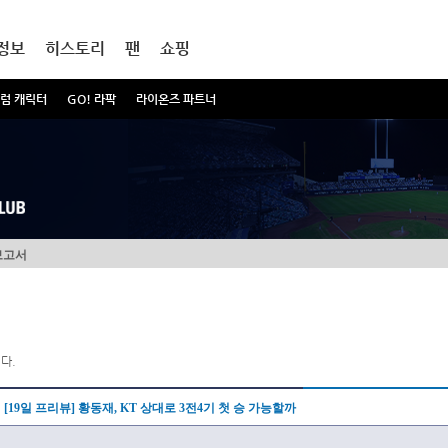
정보
히스토리
팬
쇼핑
럼 캐릭터
GO! 라팍
라이온즈 파트너
보고서
다.
[19일 프리뷰] 황동재, KT 상대로 3전4기 첫 승 가능할까