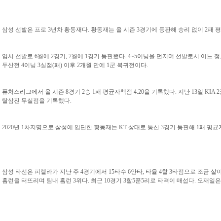
삼성 선발은 프로 3년차 황동재다. 황동재는 올 시즌 3경기에 등판해 승리 없이 2패 평
임시 선발로 6월에 2경기, 7월에 1경기 등판했다. 4~5이닝을 던지며 선발로서 어느 정
두산전 4이닝 3실점(패) 이후 2개월 만에 1군 복귀전이다.
퓨처스리그에서 올 시즌 8경기 2승 1패 평균자책점 4.20을 기록했다. 지난 13일 KIA
탈삼진 무실점을 기록했다.
2020년 1차지명으로 삼성에 입단한 황동재는 KT 상대로 통산 3경기 등판해 1패 평균자책
삼성 타선은 피렐라가 지난 주 4경기에서 15타수 6안타, 타율 4할 3타점으로 조금 살
홈런을 터뜨리며 팀내 홈런 3위다. 최근 10경기 3할5푼5리로 타격이 매섭다. 오재