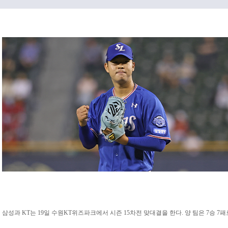
삼성과 KT는 19일 수원KT위즈파크에서 시즌 15차전 맞대결을 한다. 양 팀은 7승 7