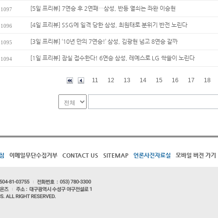
[5일 프리뷰] 7연승 후 2연패…삼성, 반등 열쇠는 좌완 이승현
1097
[4일 프리뷰] SSG에 일격 당한 삼성, 최원태로 분위기 반전 노린다
1096
[3일 프리뷰] ‘10년 만의 7연승!’ 삼성, 김광현 넘고 8연승 갈까
1095
[1일 프리뷰] 잠실 접수한다! 6연승 삼성, 레예스로 LG 싹쓸이 노린다
1094
11
12
13
14
15
16
17
18
침
이메일무단수집거부
CONTACT US
SITEMAP
언론사진자료실
모바일 버전 가기