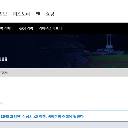
정보
히스토리
팬
쇼핑
럼 캐릭터
GO! 라팍
라이온즈 파트너
보고서
다.
[29일 프리뷰] 삼성의 KS 직행, 백정현의 어깨에 달렸다