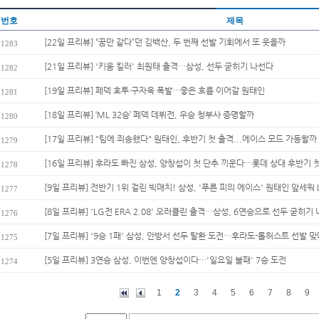
번호
제목
[22일 프리뷰] “꿈만 같다”던 김백산, 두 번째 선발 기회에서 또 웃을까
1283
[21일 프리뷰] '키움 킬러' 최원태 출격…삼성, 선두 굳히기 나선다
1282
[19일 프리뷰] 페덱 호투·구자욱 폭발…좋은 흐름 이어갈 원태인
1281
[18일 프리뷰] ‘ML 32승’ 페덱 데뷔전, 우승 청부사 증명할까
1280
[17일 프리뷰] "팀에 죄송했다" 원태인, 후반기 첫 출격...에이스 모드 가동할까
1279
[16일 프리뷰] 후라도 빠진 삼성, 양창섭이 첫 단추 끼운다…롯데 상대 후반기 첫
1278
[9일 프리뷰] 전반기 1위 걸린 빅매치! 삼성, '푸른 피의 에이스' 원태인 앞세워 L
1277
[8일 프리뷰] 'LG전 ERA 2.08' 오러클린 출격…삼성, 6연승으로 선두 굳히기
1276
[7일 프리뷰] '9승 1패' 삼성, 안방서 선두 탈환 도전…후라도-톨허스트 선발 
1275
[5일 프리뷰] 3연승 삼성, 이번엔 양창섭이다…'일요일 불패' 7승 도전
1274
1
2
3
4
5
6
7
8
9