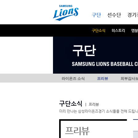
본문내용 바로가기
메인메뉴 바로가기
구단
선수단
경기
구단소식
히스토리
엠블
구단
라이온즈 소식
프리뷰
외부감사
구단소식
|
프리뷰
미리 만나는 삼성라이온즈경기 소식들을 전해 드립니
프리뷰