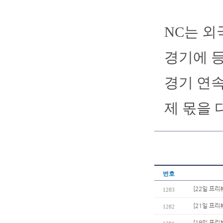
NC는 외
경기에 등
경기 연
제 몫을 
번호
[22일 프리
1283
[21일 프리
1282
[19일 프