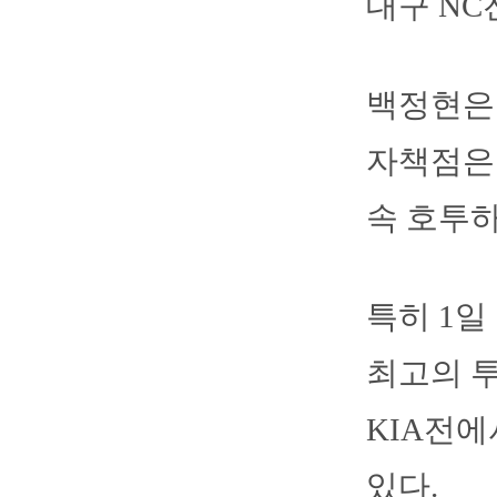
대구 NC
백정현은 
자책점은 3
속 호투하
특히 1일
최고의 투
KIA전에
있다.