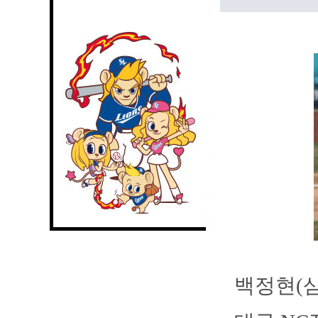
백정현(삼