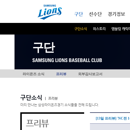
본문내용 바로가기
메인메뉴 바로가기
구단
선수단
경기정보
구단소식
히스토리
엠블럼 캐릭
구단
라이온즈 소식
프리뷰
외부감사보고서
구단소식
|
프리뷰
미리 만나는 삼성라이온즈경기 소식들을 전해 드립니다.
[13일 프리뷰] 'NC전
프리뷰