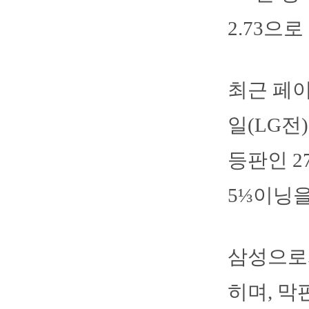
2.73으
최근 페이
일(LG전
등판인 2
5⅓이닝을
삼성으로서
히며, 막