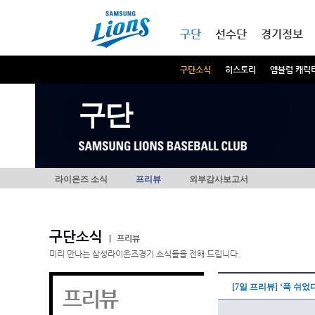
본문내용 바로가기
메인메뉴 바로가기
구단
선수단
경기정보
구단소식
히스토리
엠블럼 캐릭
구단
라이온즈 소식
프리뷰
외부감사보고서
구단소식
|
프리뷰
미리 만나는 삼성라이온즈경기 소식들을 전해 드립니다.
[7일 프리뷰] ‘푹 쉬었
프리뷰