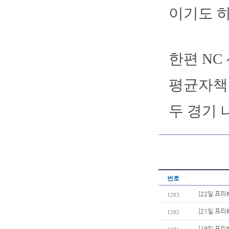
이기도 하
한편 NC
평균자책점
두 경기 
번호
[22일 프리
1283
[21일 프리
1282
[19일 프