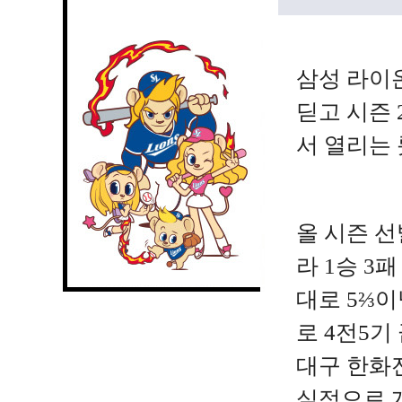
삼성 라이
딛고 시즌 
서 열리는
올 시즌 선
라 1승 3
대로 5⅔이
로 4전5기
대구 한화전
실점으로 