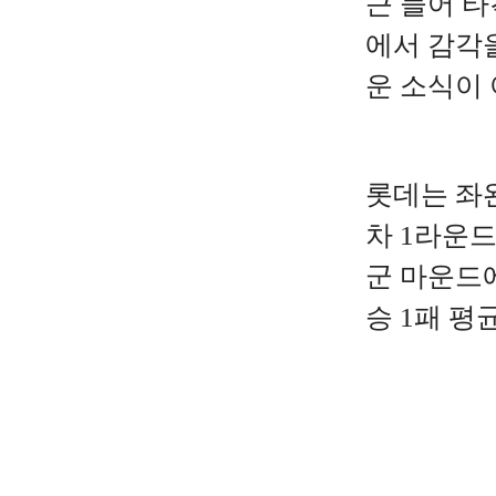
근 들어 타
에서 감각을
운 소식이 
롯데는
좌
차
1
라운
군
마운드
승
1
패
평