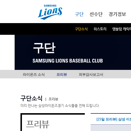
본문내용 바로가기
메인메뉴 바로가기
구단
선수단
경기정보
구단소식
히스토리
엠블럼 캐릭
구단
라이온즈 소식
프리뷰
외부감사보고서
구단소식
|
프리뷰
미리 만나는 삼성라이온즈경기 소식들을 전해 드립니다.
[25일 프리뷰] 삼성 
프리뷰