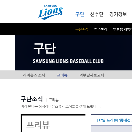
본문내용 바로가기
메인메뉴 바로가기
구단
선수단
경기정보
구단소식
히스토리
엠블럼 캐릭
구단
라이온즈 소식
프리뷰
외부감사보고서
구단소식
|
프리뷰
미리 만나는 삼성라이온즈경기 소식들을 전해 드립니다.
[17일 프리뷰] '롯데전
프리뷰