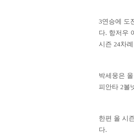
3연승에 도
다. 항저우
시즌 24차례
박세웅은 올 
피안타 2볼
한편 올 시
다.