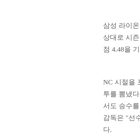
삼성 라이온
상대로 시즌 
점 4.48을
NC 시절을 
투를 뽐냈다
서도 승수를
감독은 "선
다.