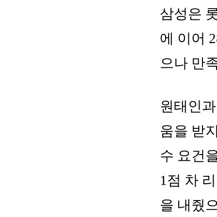
삼성은 롯
에 이어 
으나 만족
원태인과
움을 받지
수 요건
1점 차 
을 내줬으