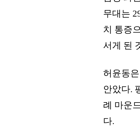
무대는 2
치 통증으
서게 된 
허윤동은 
안았다. 
례 마운드
다.