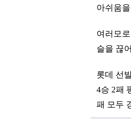
아쉬움을
여러모로 
슬을 끊어
롯데 선발
4승 2패
패 모두 