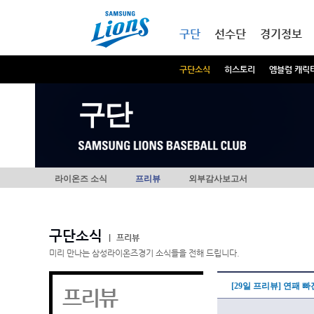
본문내용 바로가기
메인메뉴 바로가기
구단
선수단
경기정보
구단소식
히스토리
엠블럼 캐릭
구단
라이온즈 소식
프리뷰
외부감사보고서
구단소식
|
프리뷰
미리 만나는 삼성라이온즈경기 소식들을 전해 드립니다.
[29일 프리뷰] 연패 
프리뷰