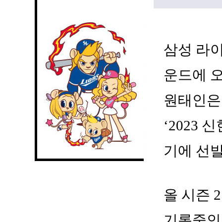
삼성 라이
운드에 오
원태인은
‘2023
기에 선
올 시즌 2
기록중인 