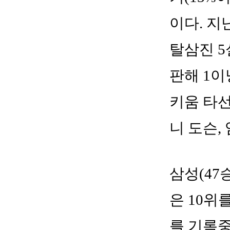
이다. 지
탈삼진 5
판해 1이
키움 타선
니 도슨,
삼성(47승
은 10위
를 기록중