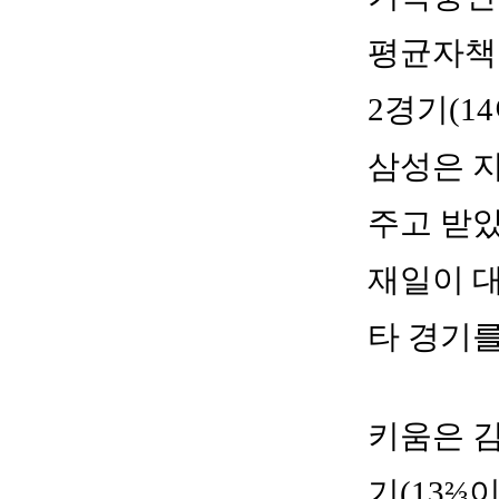
평균자책점
2경기(1
삼성은 지
주고 받았
재일이 
타 경기를
키움은 김
기(13⅔