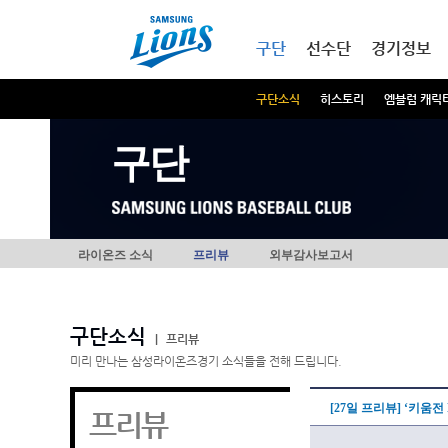
본문내용 바로가기
메인메뉴 바로가기
구단
선수단
경기정보
구단소식
히스토리
엠블럼 캐릭
구단
라이온즈 소식
프리뷰
외부감사보고서
구단소식
|
프리뷰
미리 만나는 삼성라이온즈경기 소식들을 전해 드립니다.
[27일 프리뷰] ‘키움전
프리뷰